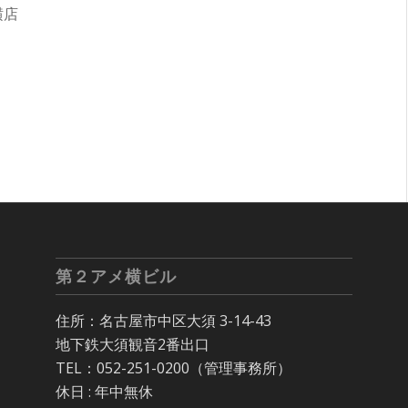
横店
第２アメ横ビル
住所：名古屋市中区大須 3-14-43
地下鉄大須観音2番出口
TEL：052-251-0200（管理事務所）
休日 : 年中無休