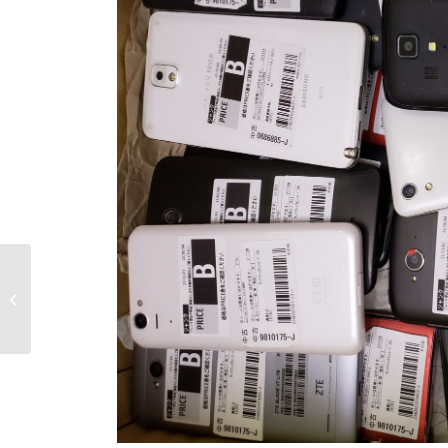
大須お宝市場 BOYS
AND MEN ボイメンパラ
ダイス 缶バッジ&ポス
トカード...