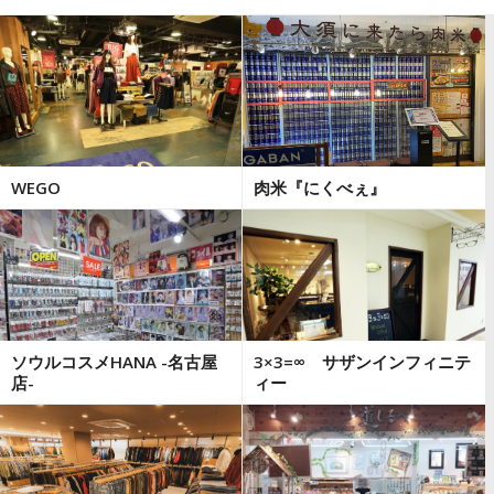
WEGO
肉米『にくべぇ』
ソウルコスメHANA -名古屋
3×3=∞ サザンインフィニテ
店-
ィー