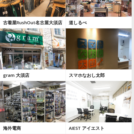
古着屋RushOut名古屋大須店
道しるべ
gram 大須店
スマホなおし太郎
海外電商
AIEST アイエスト