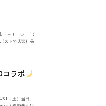
～ (´・ω・｀)
&ポストで店頭粗品
EGOコラボ
5/31（土）当日、
対象に入場順番を決