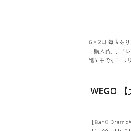
6月2日 毎度あ
「購入品」、「レ
進呈中です！ →リ
WEGO 
【BanG Dra
【11:00～1