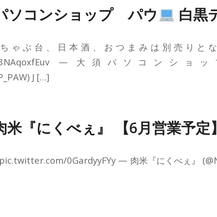
パソコンショップ パウ
白黒
ちゃぶ台、日本酒、おつまみは別売りと
ter.com/3NAqoxfEuv — 大須パソコ
PAW) J […]
肉米『にくべぇ』 【6月営業予定
.twitter.com/0GardyyFYy — 肉米『にくべぇ』 (@Nik