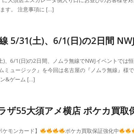
す。 注意事項に […]
 5/31(土)、6/1(日)の2日間 N
(土)、6/1(日)の2日間、ノムラ無線でNWJイベントで
ムミュージック』を今回は名古屋の『ノムラ無線』様
&ゲーム […]
ラザ55大須アメ横店 ポケカ買取
ポケモンカード】
ポケカ買取保証強化中