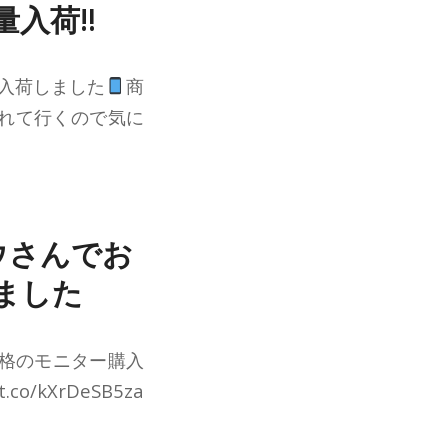
量入荷‼
入荷しました
商
れて行くので気に
ウさんでお
ました
価格のモニター購入
co/kXrDeSB5za