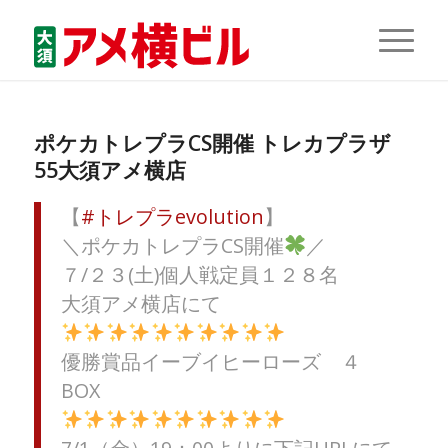
ポケカトレプラCS開催 トレカプラザ
55大須アメ横店
【
#トレプラevolution
】
＼ポケカトレプラCS開催
／
７/２３(土)個人戦定員１２８名
大須アメ横店にて
優勝賞品イーブイヒーローズ ４
BOX