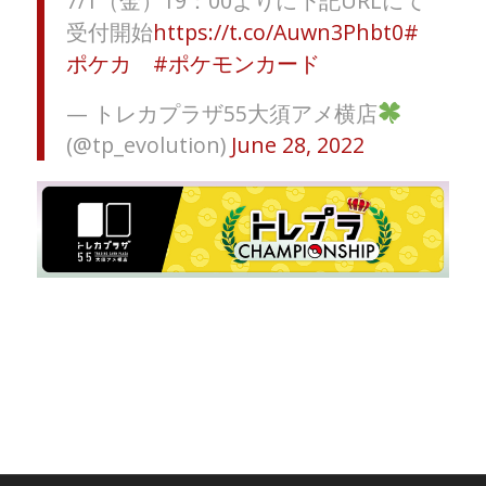
7/1（金）19：00よりに下記URLにて
受付開始
https://t.co/Auwn3Phbt0
#
ポケカ
#ポケモンカード
— トレカプラザ55大須アメ横店
(@tp_evolution)
June 28, 2022