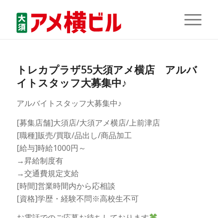
トレカプラザ55大須アメ横店 アルバ
イトスタッフ大募集中♪
アルバイトスタッフ大募集中♪
[募集店舗]大須店/大須アメ横店/上前津店
[職種]販売/買取/品出し/商品加工
[給与]時給1000円～
→昇給制度有
→交通費規定支給
[時間]営業時間内から応相談
[資格]学歴・経験不問※高校生不可
お電話でのご応募お待ちしております