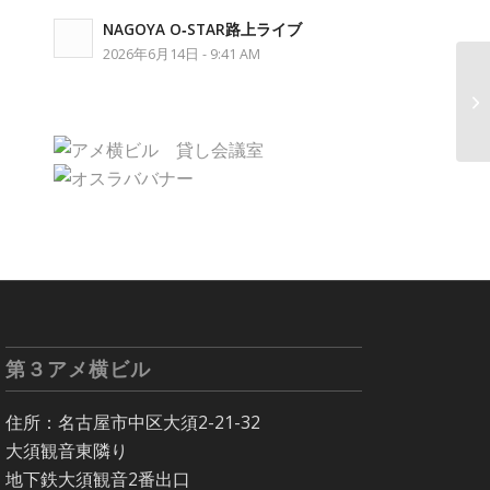
NAGOYA O‐STAR路上ライブ
2026年6月14日 - 9:41 AM
第３アメ横ビル
住所：名古屋市中区大須2-21-32
大須観音東隣り
地下鉄大須観音2番出口