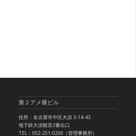
第２アメ横ビル
住所：名古屋市中区大須 3-14-43
地下鉄大須観音2番出口
TEL：052-251-0200（管理事務所）