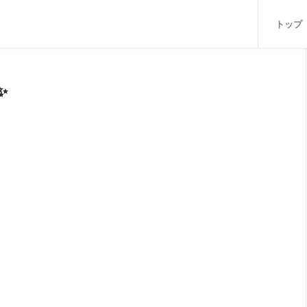
トップ
✨
！