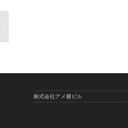
ワールドモバイル📱あ
なたのスマホお売り下
さい&#x...
株式会社アメ横ビル