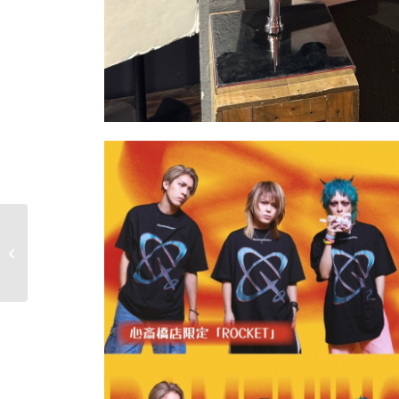
トレカプラザ55大須ア
メ横店【#遊戯王】