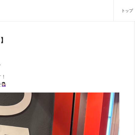
トップ
O】
◇
す！
せ