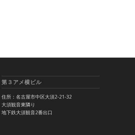
第３アメ横ビル
住所：名古屋市中区大須2-21-32
大須観音東隣り
地下鉄大須観音2番出口