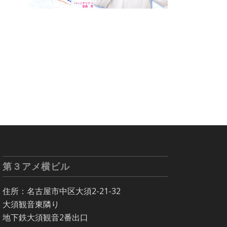
第３アメ横ビル
住所：名古屋市中区大須2-21-32
大須観音東隣り
地下鉄大須観音2番出口