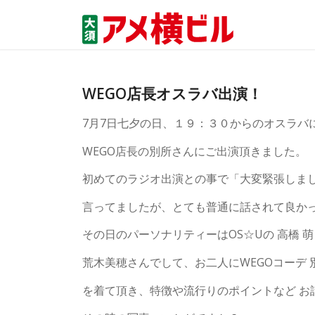
WEGO店長オスラバ出演！
7月7日七夕の日、１９：３０からのオスラバ
WEGO店長の別所さんにご出演頂きました。
初めてのラジオ出演との事で「大変緊張しま
言ってましたが、とても普通に話されて良か
その日のパーソナリティーはOS☆Uの 高橋 
荒木美穂さんでして、お二人にWEGOコーデ 
を着て頂き、特徴や流行りのポイントなど お