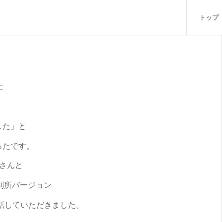
トップ
に
した」と
ったです。
萌さんと
別所バージョン
話していただきました。