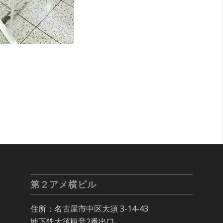
第２アメ横ビル
住所：名古屋市中区大須 3-14-43
地下鉄大須観音2番出口