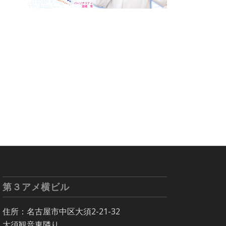
第３アメ横ビル
住所：名古屋市中区大須2-21-32
大須観音東隣り