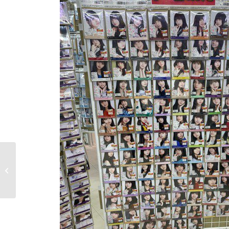
トレカプラザ55大須ア
メ横店・VSTARユニバ
ース