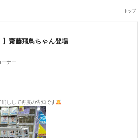
トップ
！】齋藤飛鳥ちゃん登場
コーナー
イ消しして再度の告知です