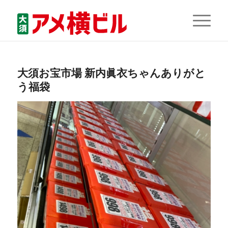
大須お宝市場 新内眞衣ちゃんありがと
う福袋