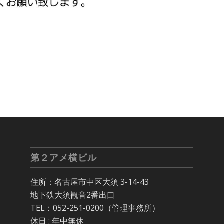
第２アメ横ビル
住所：名古屋市中区大須 3-14-43
地下鉄大須観音2番出口
TEL：052-251-0200（管理事務所）
休日 : 年中無休