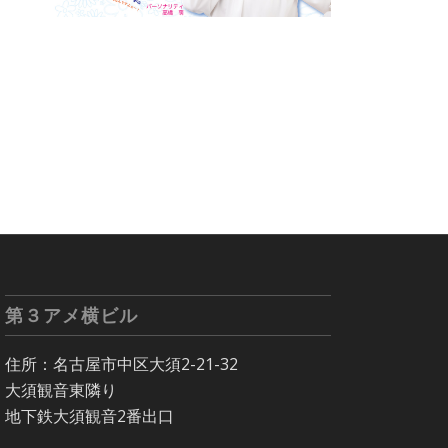
第３アメ横ビル
住所：名古屋市中区大須2-21-32
大須観音東隣り
地下鉄大須観音2番出口