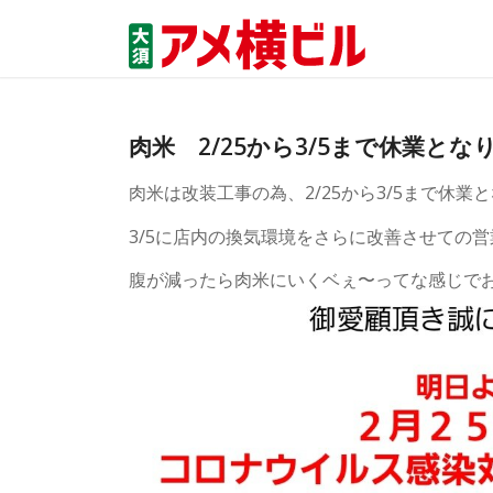
肉米 2/25から3/5まで休業とな
肉米は改装工事の為、2/25から3/5まで休業
3/5に店内の換気環境をさらに改善させての
腹が減ったら肉米にいくベぇ〜ってな感じで