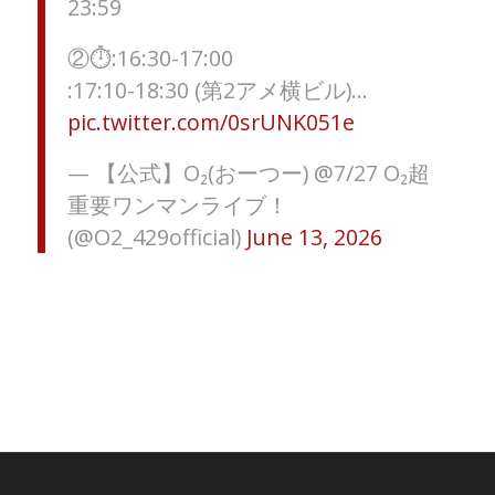
23:59
②⏱:16:30-17:00
️:17:10-18:30 (第2アメ横ビル)…
pic.twitter.com/0srUNK051e
— 【公式】O₂(おーつー) @7/27 O₂超
重要ワンマンライブ！
(@O2_429official)
June 13, 2026