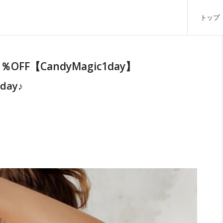
トップ
OFF【CandyMagic1day】
ay♪