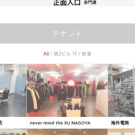
テナント
All
/
第2ビル 1F
/
飲食
店
never mind the XU NAGOYA
海外電商