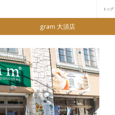
トップ
gram 大須店