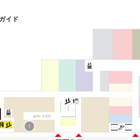
ガイド
gram
大須店
1