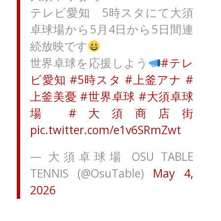
テレビ愛知 5時スタにて大須
卓球場から5月4日から5日間連
続放映です
世界卓球を応援しよう
#テレ
ビ愛知
#5時スタ
#上釜アナ
#
上釜美憂
#世界卓球
#大須卓球
場
#大須商店街
pic.twitter.com/e1v6SRmZwt
— 大須卓球場 OSU TABLE
TENNIS (@OsuTable)
May 4,
2026