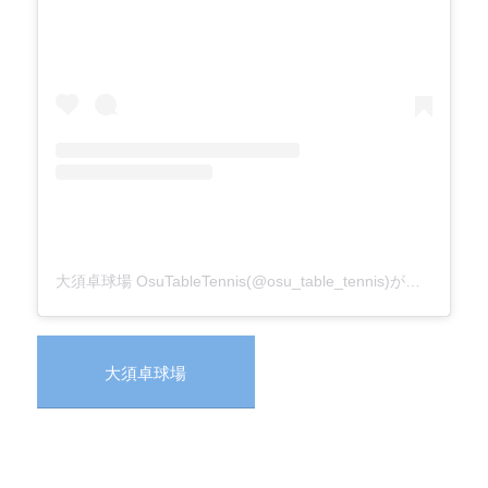
大須卓球場 OsuTableTennis(@osu_table_tennis)がシェアした投稿
大須卓球場