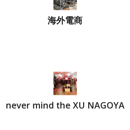
海外電商
never mind the XU NAGOYA