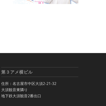
第３アメ横ビル
住所：名古屋市中区大須2-21-32
大須観音東隣り
地下鉄大須観音2番出口