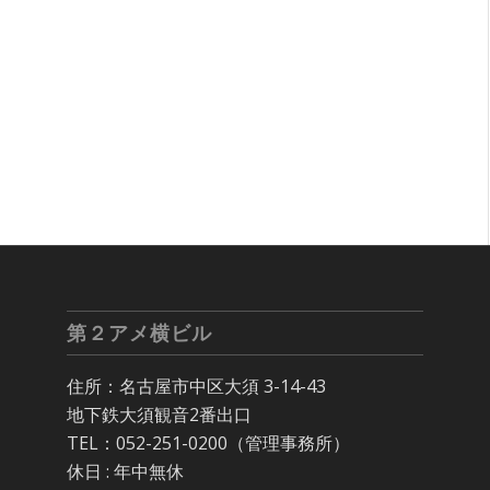
第２アメ横ビル
住所：名古屋市中区大須 3-14-43
地下鉄大須観音2番出口
TEL：052-251-0200（管理事務所）
休日 : 年中無休