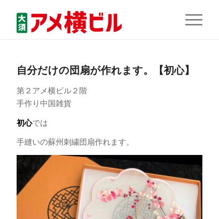
自分だけの団扇が作れます。【初心】
第２アメ横ビル２階
手作り中国雑貨
初心
では
手縫いの蘇州刺繍団扇作れます。