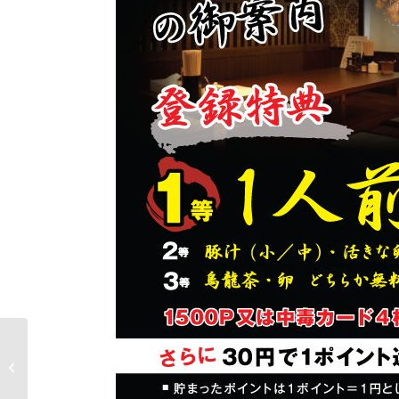
【終了】◎化粧品のAA
【カツウラＳＡＬＥ】
のご案内◎