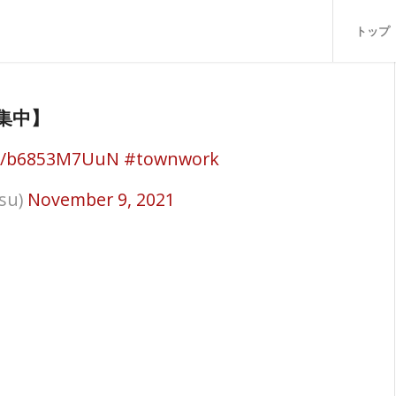
トップ
集中】
.co/b6853M7UuN
#townwork
su)
November 9, 2021