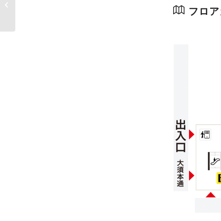
た。】WEGO 大須 1月
フロア
12日
CLEARANCE...