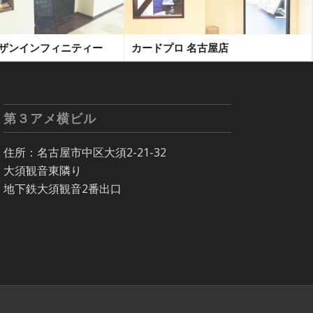
サザンインフィニティー
カードプロ 名古屋店
第３アメ横ビル
住所：名古屋市中区大須2-21-32
大須観音東隣り
地下鉄大須観音2番出口