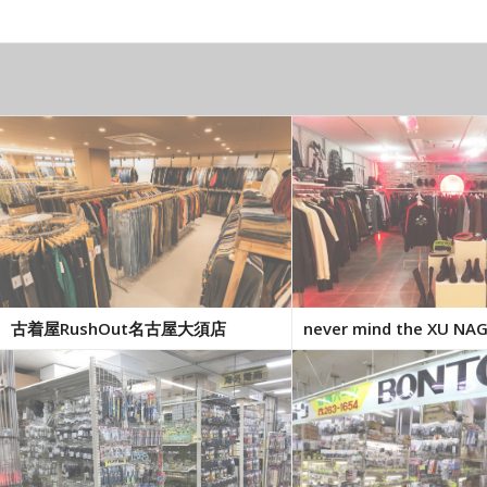
古着屋RushOut名古屋大須店
never mind the XU NA