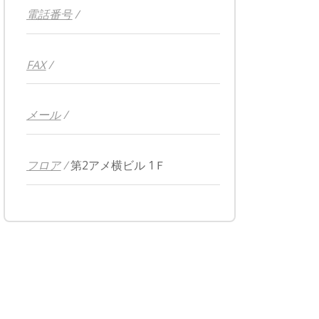
電話番号
/
FAX
/
メール
/
フロア
/
第2アメ横ビル 1Ｆ