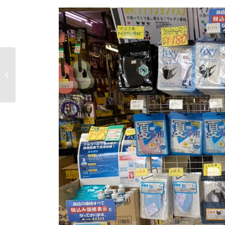
「三宅民夫の東海ＤＩ
ＶＥ」のロケで収録が
ありました