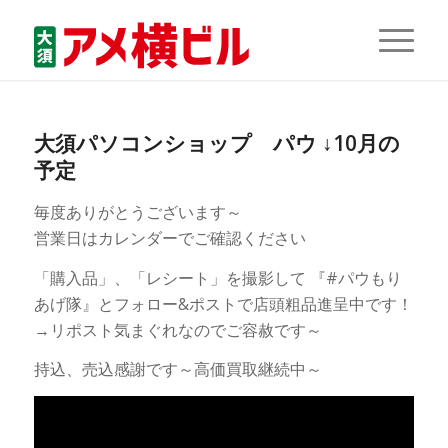
大須パソコンショップ パウ ↓10月の
予定
毎度ありがとうございます～
営業日はカレンダーでご確認ください
「購入品」、「レシート」を撮影して 『#パウもり
あげ隊』とフォロー&ポストで店頭粗品進呈中です！
→リポスト気まぐれなのでご容赦です～
持込、売込感謝です～高価買取継続中～