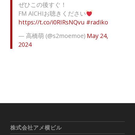
ぜひこの後すぐ！
FM AICHIお聴きください
https://t.co/i0RIRsNQvu
#radiko
— 高橋萌 (@s2moemoe)
May 24,
2024
株式会社アメ横ビル