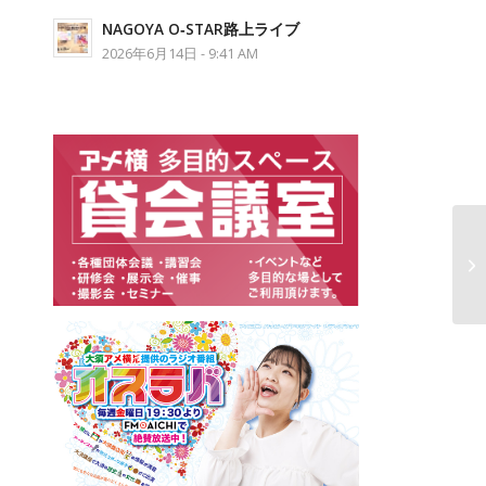
NAGOYA O‐STAR路上ライブ
2026年6月14日 - 9:41 AM
第
ま