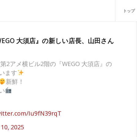
トップ
バ『WEGO 大須店』の新しい店長、山田さん
第2アメ横ビル2階の『WEGO 大須店』の
います
新鮮！
い
witter.com/Iu9fN39rqT
 10, 2025