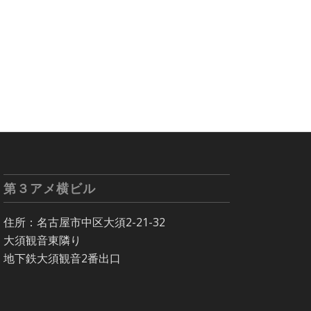
第３アメ横ビル
住所：名古屋市中区大須2-21-32
大須観音東隣り
地下鉄大須観音2番出口