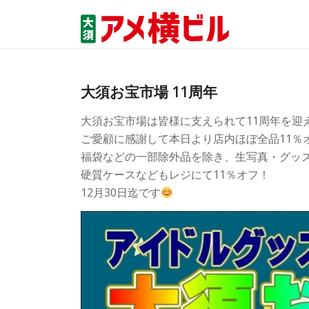
大須お宝市場 11周年
大須お宝市場は皆様に支えられて11周年を迎
ご愛顧に感謝して本日より店内ほぼ全品11％
福袋などの一部除外品を除き、生写真・グッ
硬質ケースなどもレジにて11％オフ！
12月30日迄です