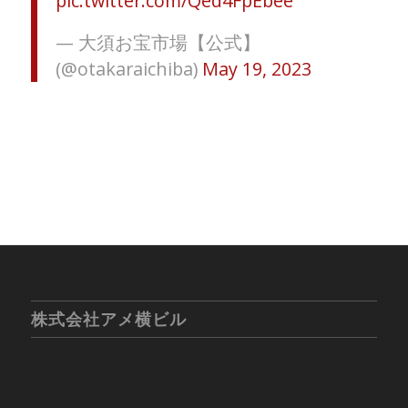
pic.twitter.com/Qed4FpEbee
— 大須お宝市場【公式】
(@otakaraichiba)
May 19, 2023
株式会社アメ横ビル