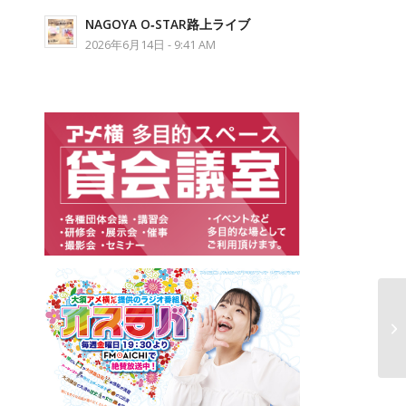
NAGOYA O‐STAR路上ライブ
2026年6月14日 - 9:41 AM
大
定