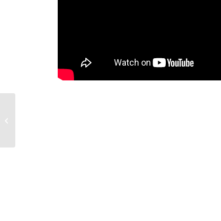
ノムラ無線 第20回 夏
のオーディオ新製品大
商談会