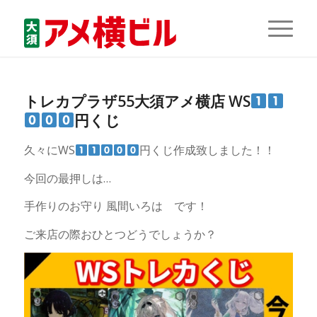
トレカプラザ55大須アメ横店 WS
円くじ
久々にWS
円くじ作成致しました！！
今回の最押しは…
手作りのお守り 風間いろは です！
ご来店の際おひとつどうでしょうか？