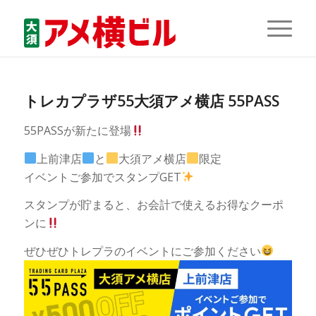
トレカプラザ55大須アメ横店 55PASS
55PASSが新たに登場
上前津店
と
大須アメ横店
限定
イベントご参加でスタンプGET
スタンプが貯まると、お会計で使えるお得なクーポ
ンに
ぜひぜひトレプラのイベントにご参加ください