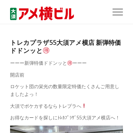
トレカプラザ55大須アメ横店 新弾特価
ドドンッと
ーーー新弾特価ドドンッと
ーーー
開店前
ロケット団の栄光の数量限定特価たくさんご用意し
ましたよっ！
大須でポケカするならトレプラへ
お得なカードを探しにﾄﾚｶﾌﾟﾗｻﾞ55大須アメ横店へ！