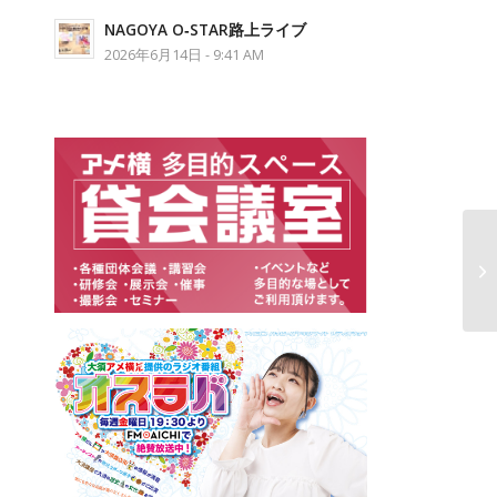
NAGOYA O‐STAR路上ライブ
2026年6月14日 - 9:41 AM
カ
ト