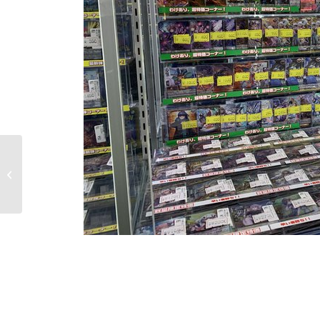
じゃんぱら 名古屋大須アメ横店 iMac
がついにいちまんえ...