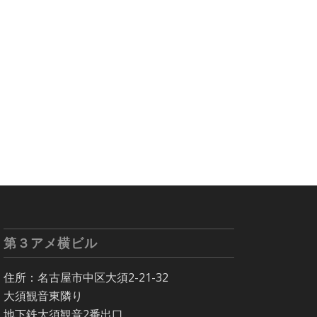
第３アメ横ビル
住所：名古屋市中区大須2-21-32
大須観音東隣り
地下鉄大須観音2番出口