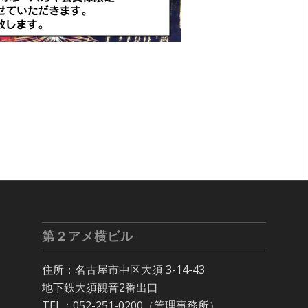
第２アメ横ビル
住所：名古屋市中区大須 3-14-43
地下鉄大須観音2番出口
TEL：052-251-0200（管理事務所）