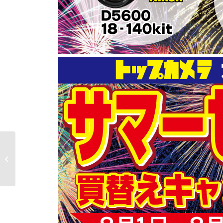
新発売！白石麻衣ちゃ
んモデルカラコン
★feliamo★