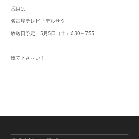
番組は
名古屋テレビ「デルサタ」
放送日予定 5月5日（土）6:30～7:55
観て下さ～い！