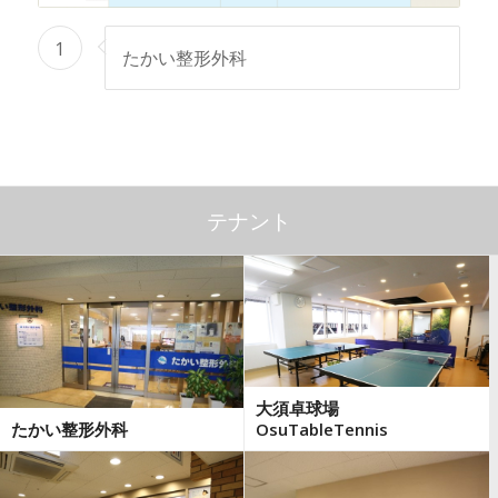
1
たかい整形外科
テナント
大須卓球場
たかい整形外科
OsuTableTennis