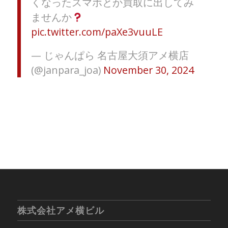
くなったスマホとか買取に出してみ
ませんか
pic.twitter.com/paXe3vuuLE
— じゃんぱら 名古屋大須アメ横店
(@janpara_joa)
November 30, 2024
株式会社アメ横ビル