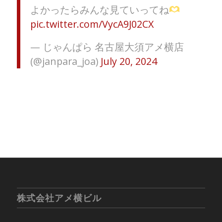
よかったらみんな見ていってね
pic.twitter.com/VycA9J02CX
— じゃんぱら 名古屋大須アメ横店
(@janpara_joa)
July 20, 2024
株式会社アメ横ビル